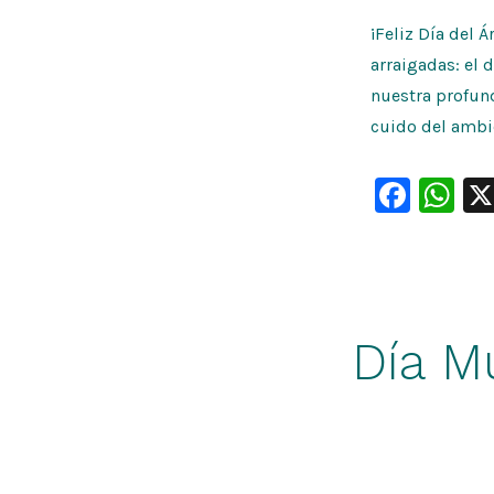
¡Feliz Día del 
arraigadas: el 
nuestra profun
cuido del ambie
F
W
a
h
c
at
e
s
b
A
Día Mu
o
p
o
p
k