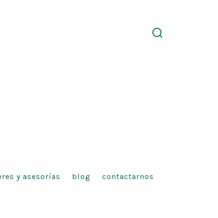
search
toggle
eres y asesorías
blog
contactarnos