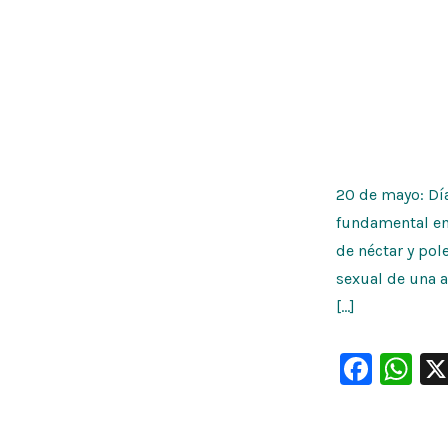
20 de mayo: Día
fundamental en 
de néctar y pol
sexual de una a
[…]
F
W
a
h
c
at