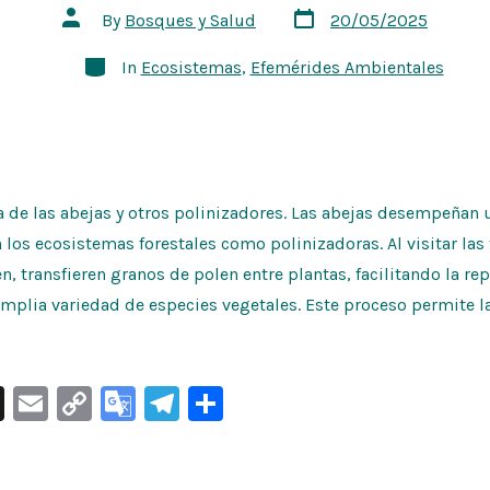
at
Post
Post
By
Bosques y Salud
20/05/2025
date
author
e
Categories
In
Ecosistemas
,
Efemérides Ambientales
 de las abejas y otros polinizadores. Las abejas desempeñan 
los ecosistemas forestales como polinizadoras. Al visitar las 
en, transfieren granos de polen entre plantas, facilitando la r
mplia variedad de especies vegetales. Este proceso permite l
X
E
C
G
Te
S
m
o
o
le
h
ai
p
o
gr
ar