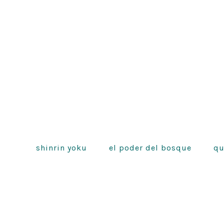
e
s
b
A
o
p
o
p
k
shinrin yoku
el poder del bosque
qu