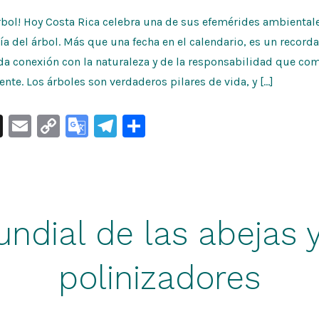
Árbol! Hoy Costa Rica celebra una de sus efemérides ambienta
día del árbol. Más que una fecha en el calendario, es un record
da conexión con la naturaleza y de la responsabilidad que co
nte. Los árboles son verdaderos pilares de vida, y […]
X
E
C
G
Te
S
m
o
o
le
h
ai
p
o
gr
ar
l
y
gl
a
e
Li
e
m
ndial de las abejas 
n
Tr
k
a
polinizadores
n
sl