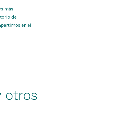
les más
atorio de
mpartimos en el
y otros