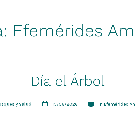
a:
Efemérides Am
Día el Árbol
Post
Categories
osques y Salud
15/06/2026
In
Efemérides A
date