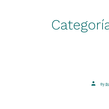
Categorí
Post
By
B
author